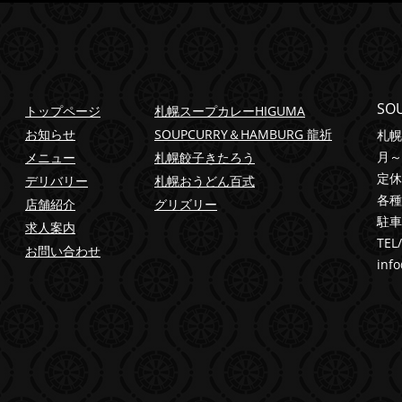
SO
トップページ
札幌スープカレーHIGUMA
お知らせ
SOUPCURRY＆HAMBURG 龍祈
札幌
月～
メニュー
札幌餃子きたろう
定休
デリバリー
札幌おうどん百式
各種
店舗紹介
グリズリー
駐車
求人案内
TEL
お問い合わせ
info