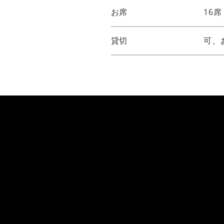
お席
16席
貸切
可、