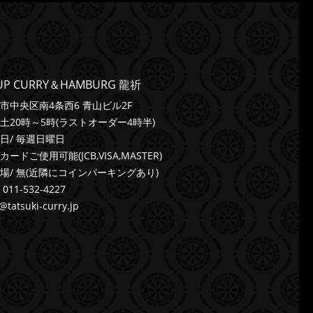
UP CURRY＆HAMBURG 龍祈
市中央区南4条西6 青山ビル2F
土20時～5時(ラストオーダー4時半)
日/ 毎週日曜日
カードご使用可能(JCB,VISA,MASTER)
場/ 無(近隣にコインパーキングあり)
/ 011-532-4227
@tatsuki-curry.jp