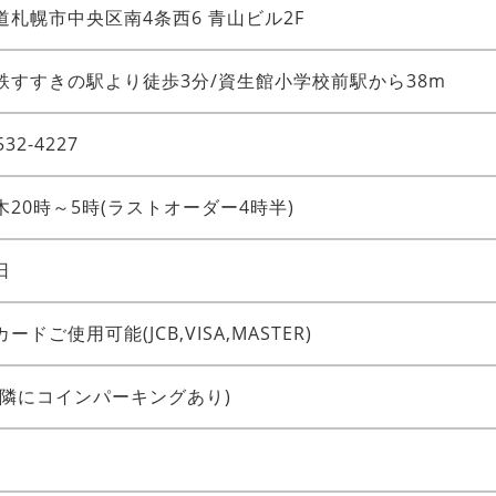
道札幌市中央区南4条西6 青山ビル2F
鉄すすきの駅より徒歩3分/資生館小学校前駅から38m
532-4227
木20時～5時(ラストオーダー4時半)
日
ードご使用可能(JCB,VISA,MASTER)
近隣にコインパーキングあり)